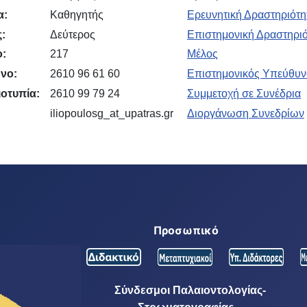
α:
Καθηγητής
Ερευνητική Δραστηριότη
:
Δεύτερος
Επιστημονική Δραστηρι
:
217
Μέλος
νο:
2610 96 61 60
Επιστημονικός Υπεύθυν
οτυπία:
2610 99 79 24
Συμμετοχή σε Συνέδρια
iliopoulosg_at_upatras.gr
Διοργάνωση Συνεδρίων
Προσωπικό
Σύνδεσμοι Παλαιοντολογίας-